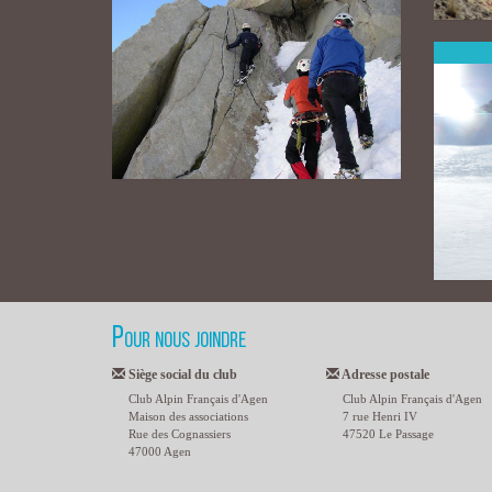
Pour nous joindre
Siège social du club
Adresse postale
Club Alpin Français d'Agen
Club Alpin Français d'Agen
Maison des associations
7 rue Henri IV
Rue des Cognassiers
47520 Le Passage
47000 Agen