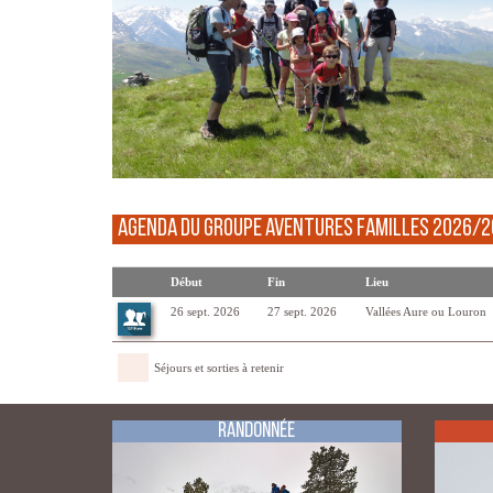
Agenda du groupe Aventures Familles 2026/
Début
Fin
Lieu
26 sept. 2026
27 sept. 2026
Vallées Aure ou Louron
Séjours et sorties à retenir
Randonnée