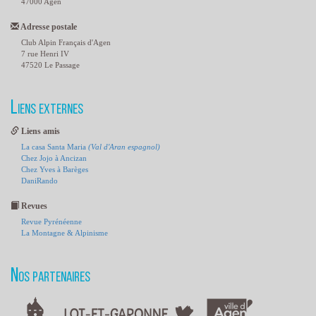
47000 Agen
Adresse postale
Club Alpin Français d'Agen
7 rue Henri IV
47520 Le Passage
Liens externes
Liens amis
La casa Santa Maria
(Val d'Aran espagnol)
Chez Jojo à Ancizan
Chez Yves à Barèges
DaniRando
Revues
Revue Pyrénéenne
La Montagne & Alpinisme
Nos partenaires