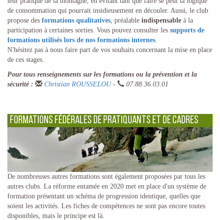
leur pratique de la montagne, en évitant tant que faire se peut la logique
de consommation qui pourrait insidieusement en découler. Aussi, le club
propose des
formations qualitatives
, préalable
indispensable
à la
participation à certaines sorties. Vous pouvez consulter les
supports de
formations utilisés lors de nos formations internes
.
N'hésitez pas à nous faire part de vos souhaits concernant la mise en place
de ces stages.
Pour tous renseignements sur les formations ou la prévention et la
sécurité :
Christian ROUSSELOU
-
07.88.36.03.01
Formations fédérales de pratiquants et de cadres
De nombreuses autres formations sont également proposées par tous les
autres clubs. La réforme entamée en 2020 met en place d'un système de
formation présentant un schéma de progression identique, quelles que
soient les activités. Les fiches de compétences ne sont pas encore toutes
disponibles, mais le principe est là.