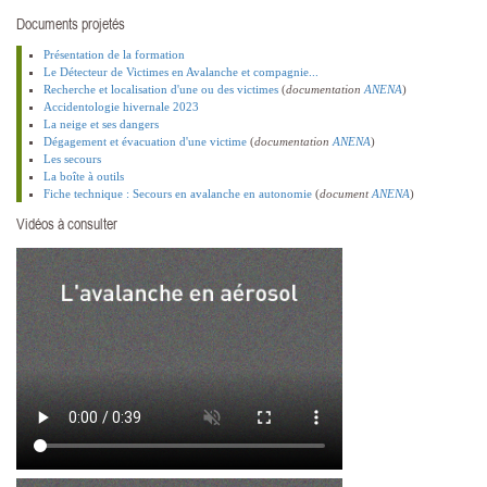
Documents projetés
Présentation de la formation
Le Détecteur de Victimes en Avalanche et compagnie...
Recherche et localisation d'une ou des victimes
(
documentation
ANENA
)
Accidentologie hivernale 2023
La neige et ses dangers
Dégagement et évacuation d'une victime
(
documentation
ANENA
)
Les secours
La boîte à outils
Fiche technique : Secours en avalanche en autonomie
(
document
ANENA
)
Vidéos à consulter