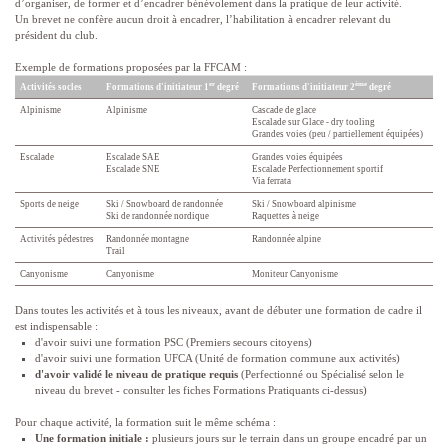
d’organiser, de former et d’encadrer bénévolement dans la pratique de leur activité.
Un brevet ne confère aucun droit à encadrer, l’habilitation à encadrer relevant du
président du club.
Exemple de formations proposées par la FFCAM :
er
ème
Activités socles
Formations d'initiateur 1
degré
Formations d'initiateur 2
degré
Alpinisme
Alpinisme
Cascade de glace
Escalade sur Glace - dry tooling
Grandes voies (peu / partiellement équipées)
Escalade
Escalade SAE
Grandes voies équipées
Escalade SNE
Escalade Perfectionnement sportif
Via ferrata
Sports de neige
Ski / Snowboard de randonnée
Ski / Snowboard alpinisme
Ski de randonnée nordique
Raquettes à neige
Activités pédestres
Randonnée montagne
Randonnée alpine
Trail
Canyonisme
Canyonisme
Moniteur Canyonisme
Dans toutes les activités et à tous les niveaux, avant de débuter une formation de cadre il
est indispensable :
d'avoir suivi une formation PSC (Premiers secours citoyens)
d'avoir suivi une formation UFCA (Unité de formation commune aux activités)
d'avoir validé le niveau de pratique requis
(Perfectionné ou Spécialisé selon le
niveau du brevet - consulter les fiches Formations Pratiquants ci-dessus)
Pour chaque activité, la formation suit le même schéma :
Une formation initiale :
plusieurs jours sur le terrain dans un groupe encadré par un