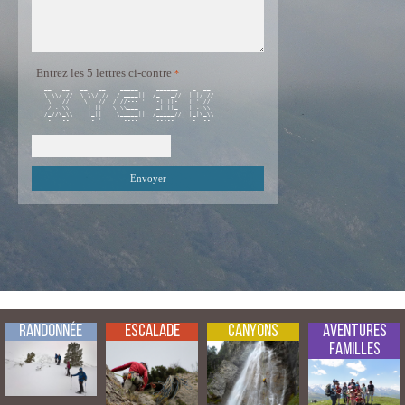
Entrez les 5 lettres ci-contre
 __   __   __   __    _____     ______    _  __  

 \ \\/ //  \ \\/ //  / ____||  /_   _//  | |/ // 

  \   //    \ ` //  / //---`'   -| ||-   | ' //  

  / . \\     | ||   \ \\___     _| ||_   | . \\  

 /_//\_\\    |_||    \_____||  /_____//  |_|\_\\ 

 `-`  --`    `-`'     `----`   `-----`   `-` --` 

Randonnée
Escalade
Canyons
Aventures
Familles