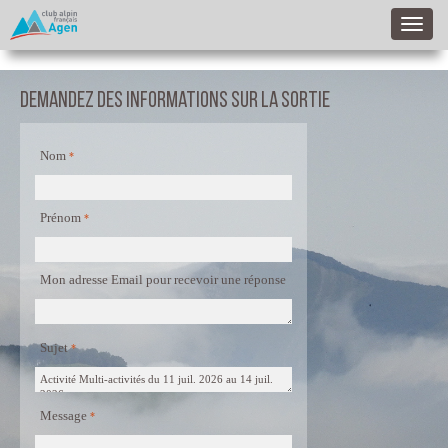
Demandez des informations sur la sortie
Nom
Prénom
Mon adresse Email pour recevoir une réponse
Sujet
Message