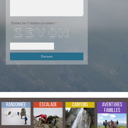
Entrez les 5 lettres ci-contre
  _____     _____   __    __     ___     _    _   

 |__  //   |  ___|| \ \\ / //   / _ \\  | |  | || 

   / //    | ||__    \ \/ //   | / \ || | |/\| || 

  / //__   | ||__     \  //    | \_/ || |  /\  || 

 /_____||  |_____||    \//      \___//  |_// \_|| 

 `-----`   `-----`      `       `---`   `-`   `-` 

Randonnée
Escalade
Canyons
Aventures
Familles