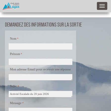
Demandez des informations sur la sortie
Nom
Prénom
Mon adresse Email pour recevoir une réponse
Sujet
Message