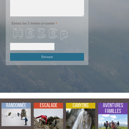
Entrez les 5 lettres ci-contre
 __   _     _____     _____     _____             

| || | ||  |  ___||  |__  //   |  ___||   ____    

| '--' ||  | ||__      / //    | ||__    |    \\  

| .--. ||  | ||__     / //__   | ||__    | [] ||  

|_|| |_||  |_____||  /_____||  |_____||  |  __//  

`-`  `-`   `-----`   `-----`   `-----`   |_|`-`   

Randonnée
Escalade
Canyons
Aventures
Familles