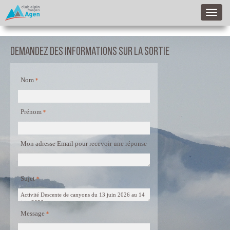
Demandez des informations sur la sortie
Nom
Prénom
Mon adresse Email pour recevoir une réponse
Sujet
Message