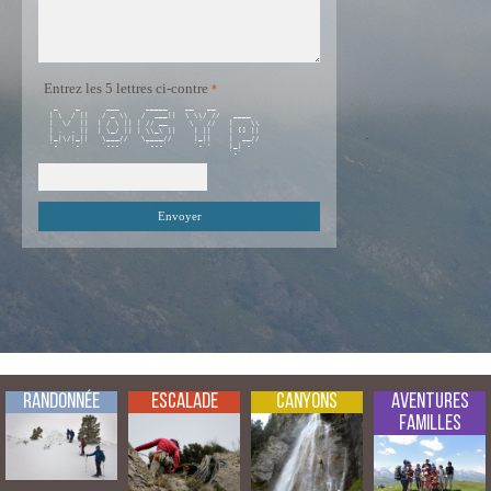
Entrez les 5 lettres ci-contre
 _    _      ___      _____    __   __            

| \  / ||   / _ \\   /  ___||  \ \\/ //   ____    

|  \/  ||  | / \ || | // __     \ ` //   |    \\  

| .  . ||  | \_/ || | \\_\ ||    | ||    | [] ||  

|_|\/|_||   \___//   \____//     |_||    |  __//  

`-`  `-`    `---`     `---`      `-`'    |_|`-`   

Randonnée
Escalade
Canyons
Aventures
Familles