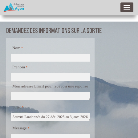
Demandez des informations sur la sortie
Nom
Prénom
Mon adresse Email pour recevoir une réponse
Sujet
Message