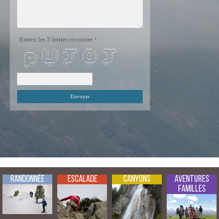
Entrez les 5 lettres ci-contre
           _    _     ______     ___      ______  

  ____    | || | ||  /_   _//   / _ \\   /_   _// 

 |    \\  | || | ||    | ||    | / \ ||    | ||   

 | [] ||  | \\_/ ||   _| ||    | \_/ ||   _| ||   

 |  __//   \____//   /__//      \___//   /__//    

 |_|`-`     `---`    `--`       `---`    `--`     

Randonnée
Escalade
Canyons
Aventures
Familles