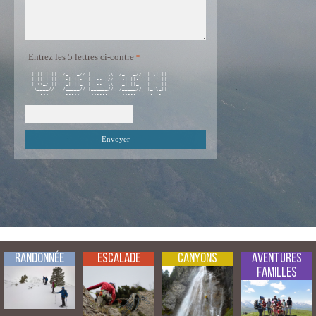
Entrez les 5 lettres ci-contre
 _    _     ______   ______     ______    _  _   

| || | ||  /_   _// |      \\  /_   _//  | \| || 

| || | ||   -| ||-  |  --  //   -| ||-   |  ' || 

| \\_/ ||   _| ||_  |  --  \\   _| ||_   | .  || 

 \____//   /_____// |______//  /_____//  |_|\_|| 

  `---`    `-----`  `------`   `-----`   `-` -`  

Randonnée
Escalade
Canyons
Aventures
Familles