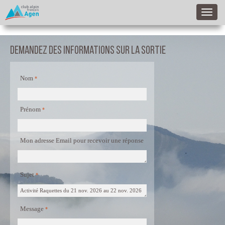
Demandez des informations sur la sortie
Nom
Prénom
Mon adresse Email pour recevoir une réponse
Sujet
Message