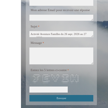
Mon adresse Email pour recevoir une réponse
Sujet
Message
Entrez les 5 lettres ci-contre
  ______    _____   __    __    ______   __   _   

 /_   _//  |  ___|| \ \\ / //  /_   _// | || | || 

   | ||    | ||__    \ \/ //    -| ||-  | '--' || 

  _| ||    | ||__     \  //     _| ||_  | .--. || 

 /__//     |_____||    \//     /_____// |_|| |_|| 

 `--`      `-----`      `      `-----`  `-`  `-`  
